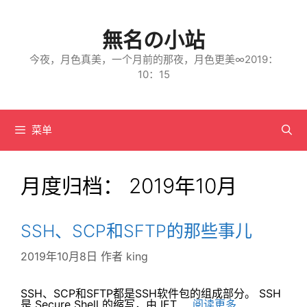
跳
至
内
無名の小站
容
今夜，月色真美，一个月前的那夜，月色更美∞2019：
10：15
菜单
月度归档：
2019年10月
SSH、SCP和SFTP的那些事儿
2019年10月8日
作者
king
SSH、SCP和SFTP都是SSH软件包的组成部分。 SSH
是 Secure Shell 的缩写，由 IET …
阅读更多