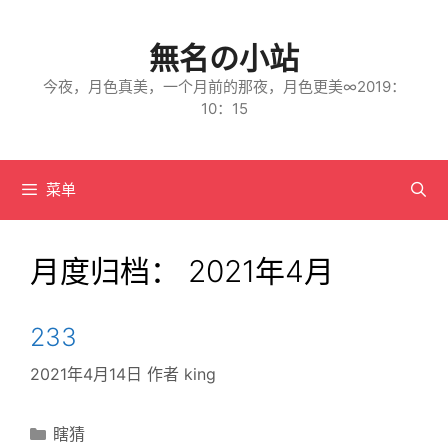
跳
至
内
無名の小站
容
今夜，月色真美，一个月前的那夜，月色更美∞2019：
10：15
菜单
月度归档：
2021年4月
233
2021年4月14日
作者
king
分
瞎猜